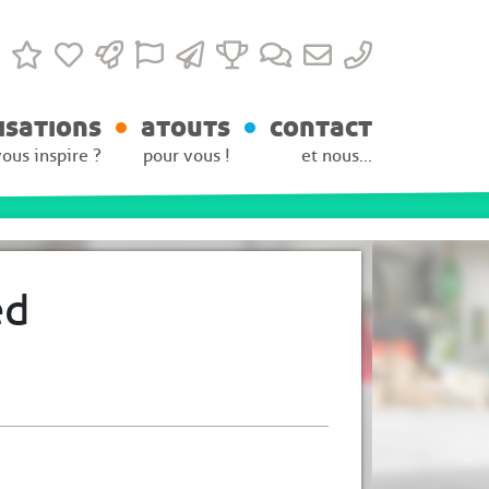
isations
atouts
contact
vous inspire ?
pour vous !
et nous...
ed