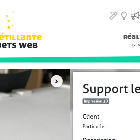
étillante
réal
jets web
ça 
Support l
Impression 3D
Client
Particulier